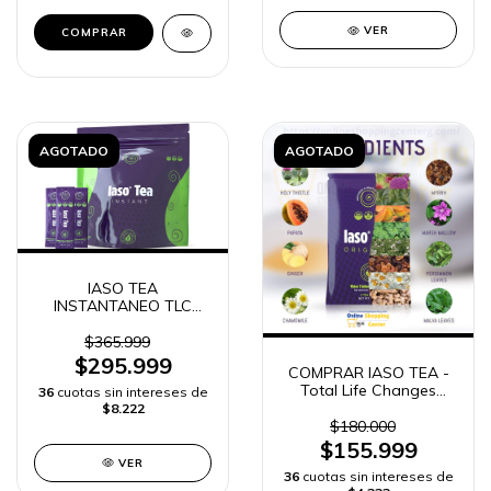
VER
AGOTADO
AGOTADO
IASO TEA
INSTANTANEO TLC
TOTAL LIFE CHANGES
20 sobres
$365.999
$295.999
COMPRAR IASO TEA -
Total Life Changes
36
cuotas sin intereses de
ORIGINAL | ENVIO
$8.222
RAPIDO
$180.000
$155.999
VER
36
cuotas sin intereses de