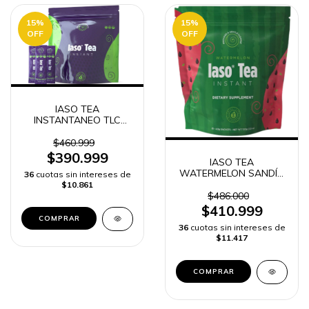
15
%
15
%
OFF
OFF
IASO TEA
INSTANTANEO TLC
TOTAL LIFE CHANGES
25 sobres
$460.999
$390.999
IASO TEA
WATERMELON SANDÍA
36
cuotas sin intereses de
INSTANTANEO TOTAL
$10.861
LIFE CHANGES TLC 25
$486.000
SOBRES
$410.999
36
cuotas sin intereses de
$11.417