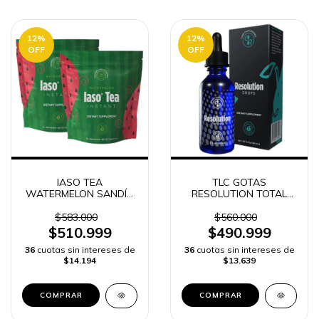
12
%
12
%
OFF
OFF
IASO TEA
TLC GOTAS
WATERMELON SANDÍA
RESOLUTION TOTAL
INSTANTANEO TOTAL
LIFE CHANGES
LIFE CHANGES TLC 50
$583.000
$560.000
SOBRES
$510.999
$490.999
36
cuotas sin intereses de
36
cuotas sin intereses de
$14.194
$13.639