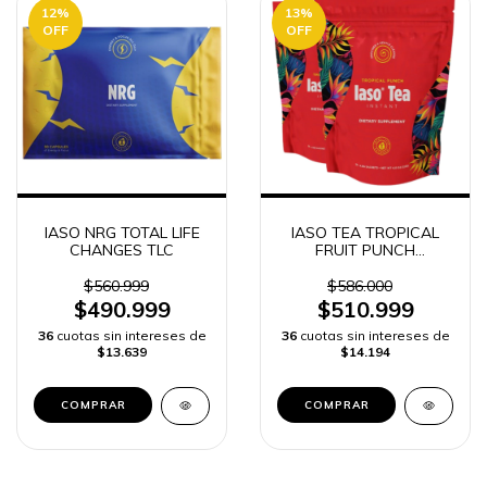
12
%
13
%
OFF
OFF
IASO NRG TOTAL LIFE
IASO TEA TROPICAL
CHANGES TLC
FRUIT PUNCH
INSTANTANEO TOTAL
LIFE CHANGES 50
$560.999
$586.000
SOBRES
$490.999
$510.999
36
cuotas sin intereses de
36
cuotas sin intereses de
$13.639
$14.194