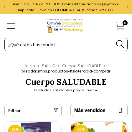
mira ENTREGA de PEDIDOS. Envíos Internacionales (sujetos a
impuesto). Envío en COLOMBIA GRATIS desde $250,000
0
Inicio
>
SALUD
>
Cuerpo SALUDABLE
>
breadcrumbs.productos-fisioterapia-comprar
Cuerpo SALUDABLE
Productos saludables para el cuerpo
Filtrar
12
%
16
%