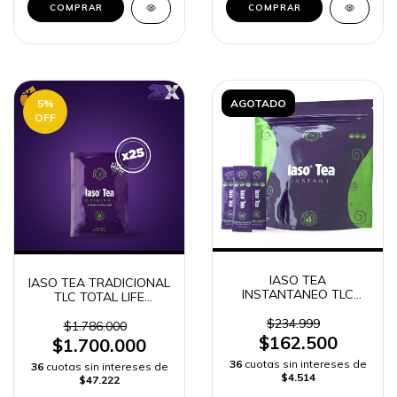
5
%
AGOTADO
OFF
IASO TEA
IASO TEA TRADICIONAL
INSTANTANEO TLC
TLC TOTAL LIFE
TOTAL LIFE CHANGES
CHANGES 25 SOBRES
10 sobres
$234.999
$1.786.000
$162.500
$1.700.000
36
cuotas sin intereses de
36
cuotas sin intereses de
$4.514
$47.222