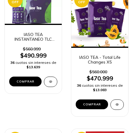
OFF
OFF
IASO TEA
INSTANTANEO TLC
TOTAL LIFE CHANGES
50 SOBRES
$560.999
$490.999
IASO TEA - Total Life
Changes X5
36
cuotas sin intereses de
$13.639
$560.000
$470.999
36
cuotas sin intereses de
$13.083