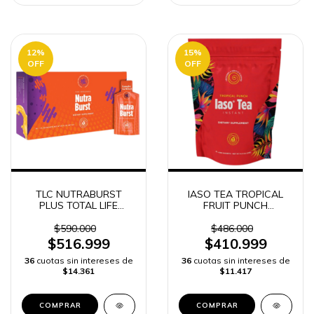
12
%
15
%
OFF
OFF
TLC NUTRABURST
IASO TEA TROPICAL
PLUS TOTAL LIFE
FRUIT PUNCH
CHANGES TOTAL LIFE
INSTANTANEO TOTAL
CHANGES
LIFE CHANGES 25
$590.000
$486.000
SOBRES
$516.999
$410.999
36
cuotas sin intereses de
36
cuotas sin intereses de
$14.361
$11.417