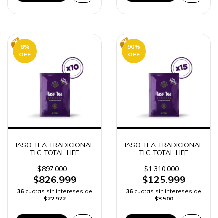
8
%
90
%
OFF
OFF
IASO TEA TRADICIONAL
IASO TEA TRADICIONAL
TLC TOTAL LIFE
TLC TOTAL LIFE
CHANGES 10 SOBRES
CHANGES 15 SOBRES
$897.000
$1.310.000
$826.999
$125.999
36
cuotas sin intereses de
36
cuotas sin intereses de
$22.972
$3.500