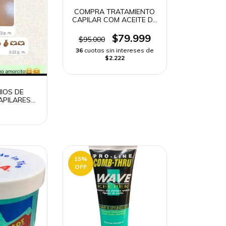
COMPRA TRATAMIENTO
CAPILAR COM ACEITE DE
ARGAN 2500G | ENVÍO
RÁPIDO
$79.999
$95.000
36
cuotas sin intereses de
$2.222
IOS DE
APILARES
 NATURE
15
%
OFF