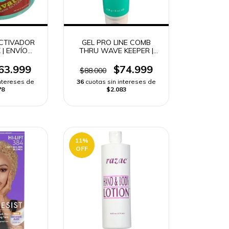
ACTIVADOR
GEL PRO LINE COMB
 | ENVÍO
THRU WAVE KEEPER |
DO
ENVÍO RÁPIDO
63.999
$74.999
$88.000
intereses de
36
cuotas sin intereses de
78
$2.083
11
%
OFF