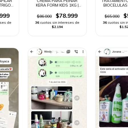
APILAR
CREMA PARA PEINAR
TRATAMIENTO
TRIGO |
KERA FORM KIDS 1KG |
BIOCELULAS
DO
ENVÍO RÁPIDO
ENVÍO R
.999
$78.999
$
$86.000
$65.000
eses de
36
cuotas sin intereses de
36
cuotas sin 
$2.194
$1.5