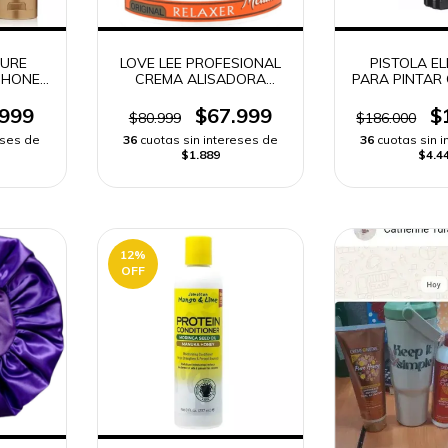
TURE
LOVE LEE PROFESIONAL
PISTOLA E
 HONEY
CREMA ALISADORA
PARA PINTAR 
RELAXER ORIGINAL
ENVÍO RÁ
.999
$67.999
$
$80.999
$186.000
eses de
36
cuotas sin intereses de
36
cuotas sin 
$1.889
$4.4
12
%
OFF