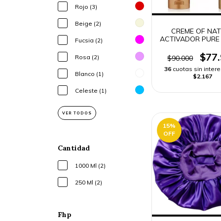
Rojo (3)
Beige (2)
CREME OF NA
ACTIVADOR PURE
Fucsia (2)
310 ml -
$77
Rosa (2)
$90.000
36
cuotas sin inter
Blanco (1)
$2.167
Celeste (1)
VER TODOS
15
%
OFF
Cantidad
1000 Ml (2)
250 Ml (2)
Fhp