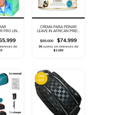
RAR
CREMA PARA PEINAR
R PRO LINE
LEAVE IN AFRICAN PRIDE
UAVIZA Y
425g -
 | ENVÍO
65.999
$74.999
$85.000
DO.
intereses de
36
cuotas sin intereses de
33
$2.083
20
%
OFF