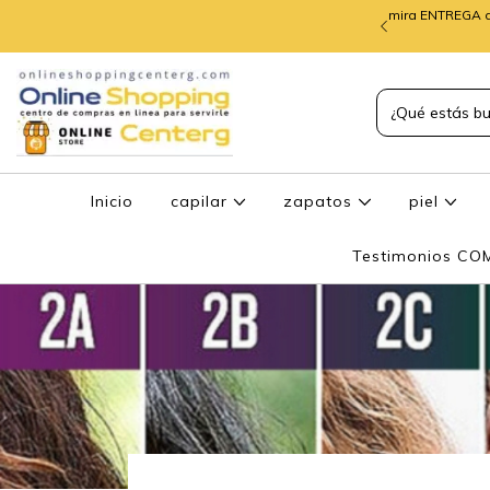
mira ENTREGA d
TREGA de PEDIDOS
Inicio
capilar
zapatos
piel
Testimonios C