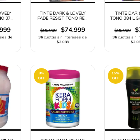
OVELY
TINTE DARK & LOVELY
TINTE DAR 
NO 373
FADE RESIST TONO RED
TONO 384 LI
 ENVIO
HOT RHYTHM 376 | ENVIO
BLONDE | EN
RAPIDO
.999
$74.999
$
$86.000
$86.000
eses de
36
cuotas sin intereses de
36
cuotas sin 
$2.083
$2.0
8
%
15
%
OFF
OFF