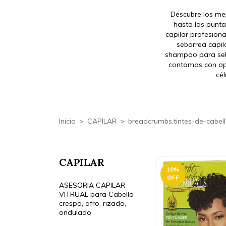
Descubre los mej
hasta las punta
capilar profesiona
seborrea capil
shampoo para sebo
contamos con opc
cél
Inicio
>
CAPILAR
>
breadcrumbs.tintes-de-cabel
CAPILAR
10
%
OFF
ASESORIA CAPILAR
VITRUAL para Cabello
crespo, afro, rizado,
ondulado