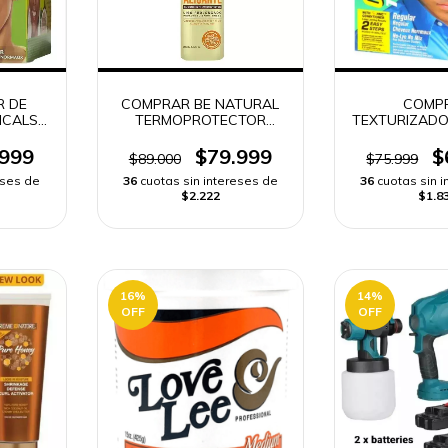
R DE
COMPRAR BE NATURAL
COMP
ICALS
TERMOPROTECTOR
TEXTURIZADO
R
ORIGINAL | ENVIO RAPIDO
ORIGINAL S
DESENREDA
.999
$79.999
$
$89.000
$75.999
RÁPI
eses de
36
cuotas sin intereses de
36
cuotas sin 
$2.222
$1.8
16
%
14
%
OFF
OFF