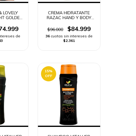
& LOVELY
CREMA HIDRATANTE
GHT GOLDEN
RAZAC HAND Y BODY
VÍO RÁPIDO
LOTION | ENVÍO RÁPIDO
74.999
$84.999
$96.000
intereses de
36
cuotas sin intereses de
83
$2.361
15
%
OFF