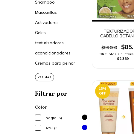
Shampoo
Mascarillas
Activadores
TEXTURIZADO
Geles
CABELLO BOTAN
TEXTURIZE
texturizadores
$85
$96.000
acondicionadores
36
cuotas sin inter
$2.389
Cremas para peinar
VER MÁS
13
%
Filtrar por
OFF
Color
Negro (5)
Azul (3)