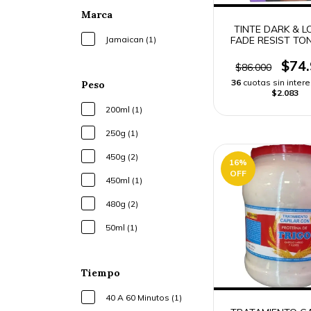
Marca
TINTE DARK & L
Jamaican (1)
FADE RESIST TO
BROWN SABLET |
RAPIDO
$74
$86.000
36
cuotas sin inter
Peso
$2.083
200ml (1)
250g (1)
450g (2)
16
%
OFF
450ml (1)
480g (2)
50ml (1)
Tiempo
40 A 60 Minutos (1)