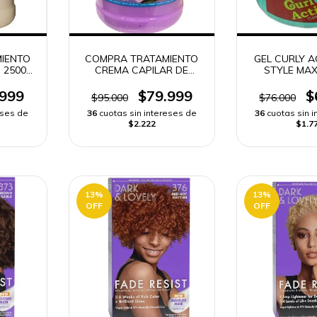
IENTO
COMPRA TRATAMIENTO
GEL CURLY 
 2500G
CREMA CAPILAR DE
STYLE MAX
IDO
CEBOLLA 2500G | ENVÍO
RÁPI
RÁPIDO
.999
$79.999
$
$95.000
$76.000
eses de
36
cuotas sin intereses de
36
cuotas sin 
$2.222
$1.7
13
%
13
%
OFF
OFF