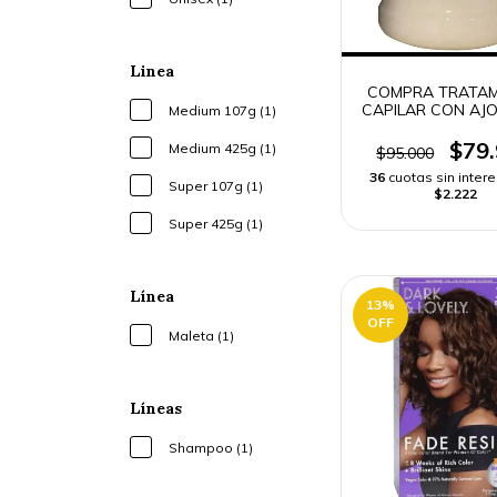
Linea
COMPRA TRATAM
CAPILAR CON AJO
Medium 107g (1)
| ENVÍO RÁP
$79
Medium 425g (1)
$95.000
36
cuotas sin inter
Super 107g (1)
$2.222
Super 425g (1)
Línea
13
%
OFF
Maleta (1)
Líneas
Shampoo (1)