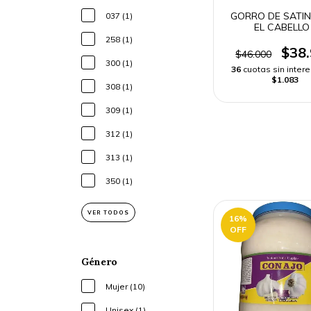
GORRO DE SATIN
037 (1)
EL CABELLO
258 (1)
$38
$46.000
300 (1)
36
cuotas sin inter
$1.083
308 (1)
309 (1)
312 (1)
313 (1)
350 (1)
VER TODOS
16
%
OFF
Género
Mujer (10)
Unisex (1)