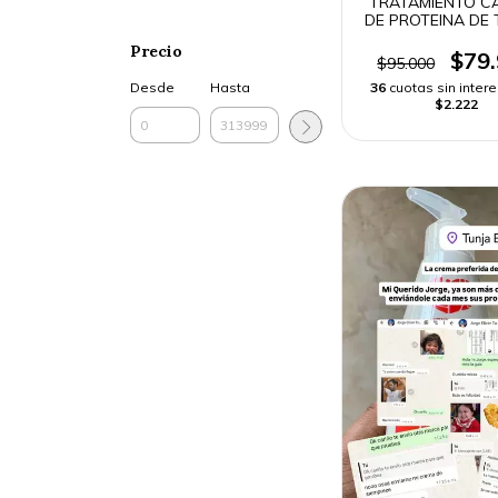
TRATAMIENTO C
DE PROTEINA DE 
ENVÍO RÁPI
Precio
$79
$95.000
36
cuotas sin inter
Desde
Hasta
$2.222