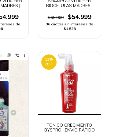
 VITALHER
SHAMPOO VITALHER
 MADRES |
BIOCELULAS MADRES |
ÁPIDO
ENVÍO RÁPIDO
54.999
$54.999
$65.000
intereses de
36
cuotas sin intereses de
28
$1.528
11
%
OFF
TONICO CRECIMIENTO
BYSPRO | ENVÍO RÁPIDO