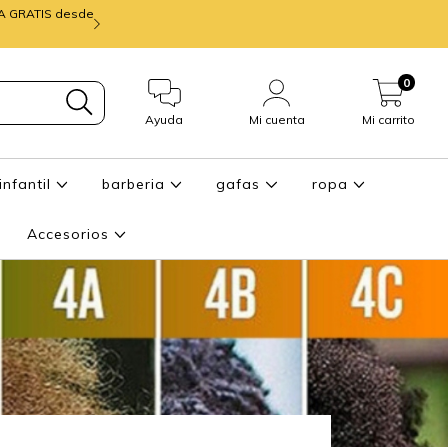
IA GRATIS desde
mira ENTREGA de
0
Ayuda
Mi cuenta
Mi carrito
infantil
barberia
gafas
ropa
Accesorios