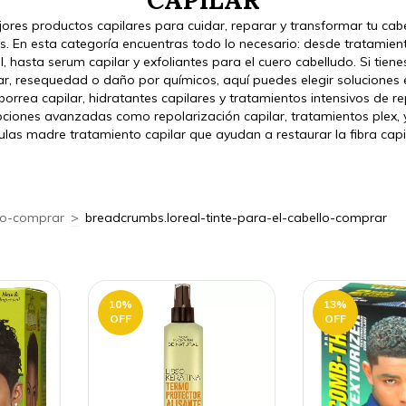
CAPILAR
ores productos capilares para cuidar, reparar y transformar tu cabe
s. En esta categoría encuentras todo lo necesario: desde tratamient
l, hasta serum capilar y exfoliantes para el cuero cabelludo. Si ti
ar, resequedad o daño por químicos, aquí puedes elegir soluciones
rrea capilar, hidratantes capilares y tratamientos intensivos de r
iones avanzadas como repolarización capilar, tratamientos plex, y
ulas madre tratamiento capilar que ayudan a restaurar la fibra capi
lo-comprar
>
breadcrumbs.loreal-tinte-para-el-cabello-comprar
10
%
13
%
OFF
OFF