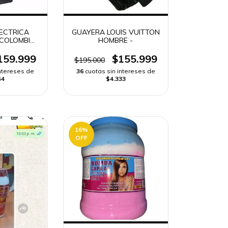
LECTRICA
GUAYERA LOUIS VUITTON
COLOMBIA |
HOMBRE -
PIDO -
159.999
$155.999
$195.000
intereses de
36
cuotas sin intereses de
44
$4.333
16
%
OFF