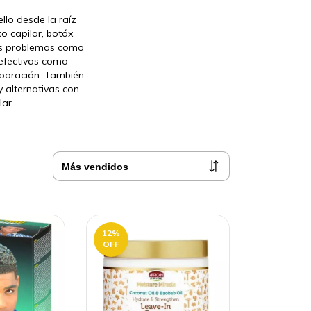
llo desde la raíz
o capilar, botóx
enes problemas como
 efectivas como
eparación. También
 alternativas con
lar.
12
%
OFF