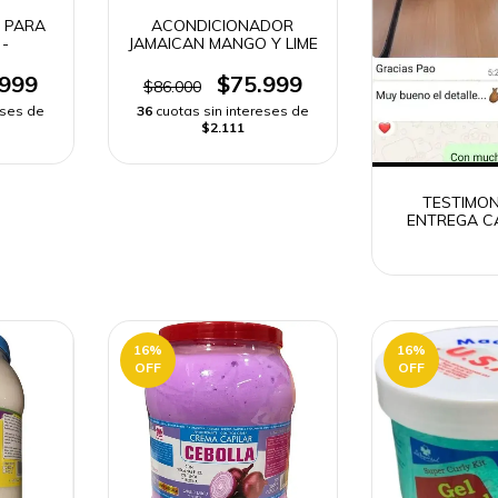
 PARA
ACONDICIONADOR
 -
JAMAICAN MANGO Y LIME
.999
$75.999
$86.000
eses de
36
cuotas sin intereses de
$2.111
TESTIMON
ENTREGA C
CREME OF
16
%
16
%
OFF
OFF