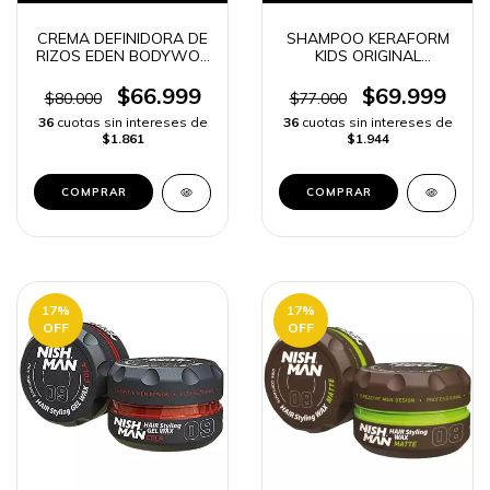
CREMA DEFINIDORA DE
SHAMPOO KERAFORM
RIZOS EDEN BODYWOR
KIDS ORIGINAL
COLOMBIA | ENVIO
COLOMBIA | ENVÍO
RAPIDO
RAPIDO
$66.999
$69.999
$80.000
$77.000
36
cuotas sin intereses de
36
cuotas sin intereses de
$1.861
$1.944
17
%
17
%
OFF
OFF