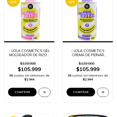
OFF
OFF
- LOLA COSMETICS GEL
- LOLA COSMETICS
MOLDEADOR DE RIZOS
CREMA DE PEINAR
PLOT TWIST GUAVA
RIZOS PLOT TWIST
BUTTER -
NUT BUTTER CREAM -
$120.000
$120.000
$105.999
$105.999
36
cuotas sin intereses de
36
cuotas sin intereses de
$2.944
$2.944
COMPRAR
COMPRAR