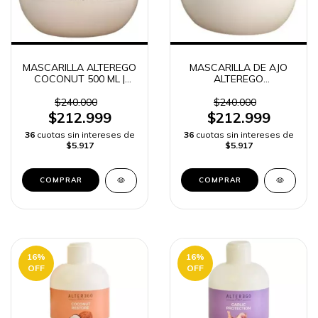
MASCARILLA ALTEREGO
MASCARILLA DE AJO
COCONUT 500 ML |
ALTEREGO
ENVÍO RÁPIDO
PROTECTION 500 ML |
REPARACIÓN CAPILAR
$240.000
$240.000
y ENVÍO RÁPIDO
$212.999
$212.999
COLOMBIA -
36
cuotas sin intereses de
36
cuotas sin intereses de
$5.917
$5.917
16
%
16
%
OFF
OFF