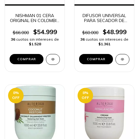
NISHMAN 01 CERA
DIFUSOR UNIVERSAL
ORIGINAL EN COLOMBIA
PARA SECADOR DE
FIJACIÓN y LOOK
PELO COLOMBIA |
PROFESIONAL | ENVÍO
ENVIO RAPIDO
$54.999
$48.999
$66.000
$60.000
RÁPIDO
36
cuotas sin intereses de
36
cuotas sin intereses de
$1.528
$1.361
COMPRAR
8
%
8
%
OFF
OFF