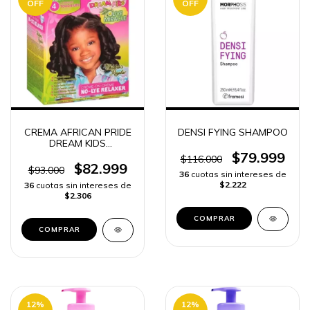
OFF
OFF
CREMA AFRICAN PRIDE
DENSI FYING SHAMPOO
DREAM KIDS
ALISADORA SIN LEJIA -
$79.999
$116.000
$82.999
$93.000
36
cuotas sin intereses de
$2.222
36
cuotas sin intereses de
$2.306
COMPRAR
12
%
12
%