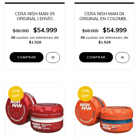
CERA NISH MAN 05
CERA NISH MAN 04
ORIGINAL | ENVÍO
ORIGINAL EN COLOMBIA
RÁPIDO
FIJACIÓN y LOOK
PROFESIONAL | ENVÍO
$54.999
$54.999
$66.000
$66.000
RÁPIDO
36
cuotas sin intereses de
36
cuotas sin intereses de
$1.528
$1.528
17
%
17
%
OFF
OFF