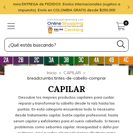
mira ENTREGA de PEDIDOS. Envíos Internacionales (sujetos a
impuesto). Envío en COLOMBIA GRATIS desde $250,000
0
Inicio
>
CAPILAR
>
breadcrumbs.tintes-de-cabello-comprar
CAPILAR
Descubre los mejores productos capilares para cuidar,
reparar y transformar tu cabello desde la raíz hasta las
puntas. En esta categoría encuentras todo lo necesario:
desde tratamiento capilar, botóx capilar profesional, hasta
serum capilar y exfoliantes para el cuero cabelludo. Si tienes
problemas como seborrea capilar, resequedad o daño por
químicos, aquí puedes elegir soluciones efectivas como