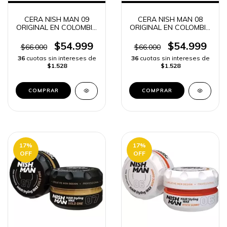
CERA NISH MAN 09
CERA NISH MAN 08
ORIGINAL EN COLOMBIA
ORIGINAL EN COLOMBIA
FIJACIÓN y LOOK
FIJACIÓN y LOOK
PROFESIONAL | ENVÍO
PROFESIONAL | ENVÍO
$54.999
$54.999
$66.000
$66.000
RÁPIDO
RÁPIDO -
36
cuotas sin intereses de
36
cuotas sin intereses de
$1.528
$1.528
17
%
17
%
OFF
OFF