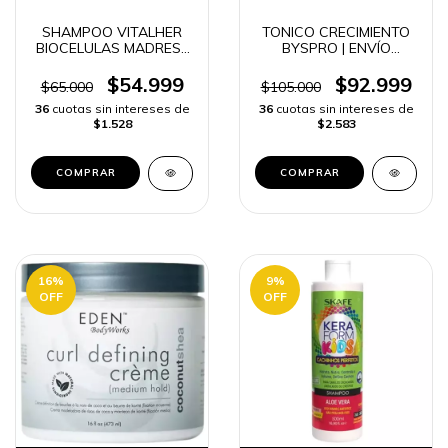
SHAMPOO VITALHER
TONICO CRECIMIENTO
BIOCELULAS MADRES |
BYSPRO | ENVÍO
ENVÍO RÁPIDO
RÁPIDO
$54.999
$92.999
$65.000
$105.000
36
cuotas sin intereses de
36
cuotas sin intereses de
$1.528
$2.583
16
%
9
%
OFF
OFF