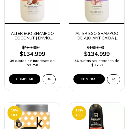
ALTER EGO SHAMPOO
ALTER EGO SHAMPOO
COCONUT | ENVÍO
DE AJO ANTICAÍDA |
RÁPIDO COLOMBIA
ENVÍO RÁPIDO
COLOMBIA
$160.000
$160.000
$134.999
$134.999
36
cuotas sin intereses de
36
cuotas sin intereses de
$3.750
$3.750
18
%
16
%
OFF
OFF