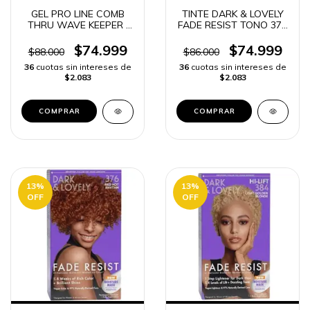
GEL PRO LINE COMB
TINTE DARK & LOVELY
THRU WAVE KEEPER |
FADE RESIST TONO 373
ENVÍO RÁPIDO
BROWN SABLET |
ENVIO RAPIDO
$74.999
$74.999
$88.000
$86.000
36
cuotas sin intereses de
36
cuotas sin intereses de
$2.083
$2.083
13
%
13
%
OFF
OFF