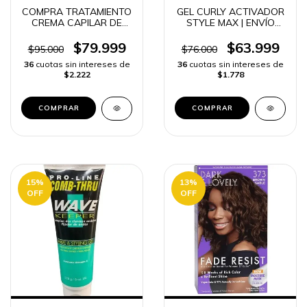
COMPRA TRATAMIENTO
GEL CURLY ACTIVADOR
CREMA CAPILAR DE
STYLE MAX | ENVÍO
CEBOLLA 2500G |
RÁPIDO
ENVÍO RÁPIDO
$79.999
$63.999
$95.000
$76.000
36
cuotas sin intereses de
36
cuotas sin intereses de
$2.222
$1.778
15
%
13
%
OFF
OFF