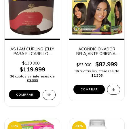
AS I AM CURLING JELLY
ACONDICIONADOR
PARA EL CABELLO -
RELAJANTE ORIGINAL
AFRICAN PRIDE
COLOMBIA | ENVÍO
$130.000
$82.999
$93.000
RÁPIDO -
$119.999
36
cuotas sin intereses de
$2.306
36
cuotas sin intereses de
$3.333
11
%
31
%