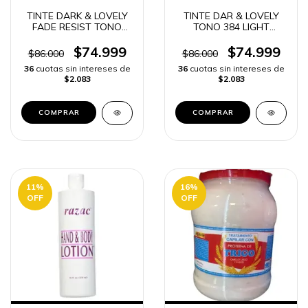
TINTE DARK & LOVELY
TINTE DAR & LOVELY
FADE RESIST TONO
TONO 384 LIGHT
RED HOT RHYTHM 376 |
GOLDEN BLONDE |
ENVIO RAPIDO
ENVÍO RÁPIDO
$74.999
$74.999
$86.000
$86.000
36
cuotas sin intereses de
36
cuotas sin intereses de
$2.083
$2.083
11
%
16
%
OFF
OFF