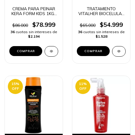
CREMA PARA PEINAR
TRATAMIENTO
KERA FORM KIDS 1KG |
VITALHER BIOCELULAS
ENVÍO RÁPIDO
MADRES | ENVÍO
RÁPIDO
$78.999
$54.999
$86.000
$65.000
36
cuotas sin intereses de
36
cuotas sin intereses de
$2.194
$1.528
15
%
11
%
OFF
OFF