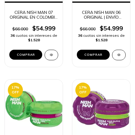
CERA NISH MAN 07
CERA NISH MAN 06
ORIGINAL EN COLOMBIA
ORIGINAL | ENVÍO
FIJACIÓN y LOOK
RÁPIDO -
PROFESIONAL | ENVÍO
$54.999
$54.999
$66.000
$66.000
RÁPIDO -
36
cuotas sin intereses de
36
cuotas sin intereses de
$1.528
$1.528
17
%
17
%
OFF
OFF