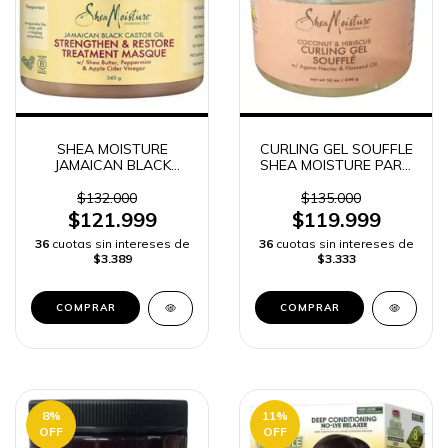
SHEA MOISTURE
CURLING GEL SOUFFLE
JAMAICAN BLACK
SHEA MOISTURE PARA
CASTOR OIL
EL CABELLO -
MASCARILLA -
$132.000
$135.000
$121.999
$119.999
36
cuotas sin intereses de
36
cuotas sin intereses de
$3.389
$3.333
8
%
11
%
OFF
OFF