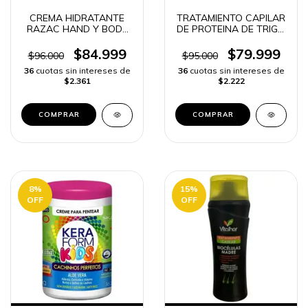
CREMA HIDRATANTE
TRATAMIENTO CAPILAR
RAZAC HAND Y BODY
DE PROTEINA DE TRIGO
LOTION | ENVÍO RÁPIDO
| ENVÍO RÁPIDO
$84.999
$79.999
$96.000
$95.000
36
cuotas sin intereses de
36
cuotas sin intereses de
$2.361
$2.222
8
%
15
%
OFF
OFF