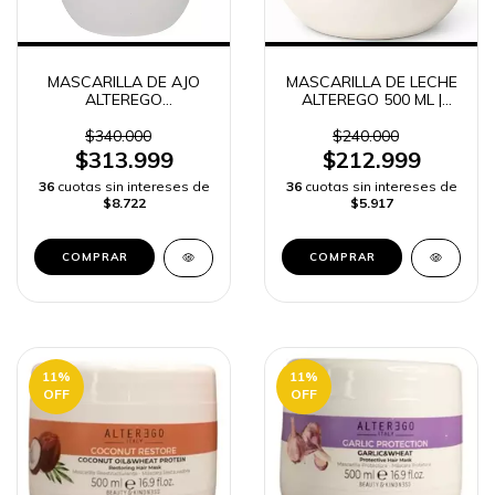
MASCARILLA DE AJO
MASCARILLA DE LECHE
ALTEREGO
ALTEREGO 500 ML |
PROTECTION 1000 ML |
HIDRATACIÓN CAPILAR
REPARACIÓN CAPILAR
y ENVÍO RÁPIDO
$340.000
$240.000
y ENVÍO RÁPIDO
COLOMBIA -
$313.999
$212.999
COLOMBIA -
36
cuotas sin intereses de
36
cuotas sin intereses de
$8.722
$5.917
11
%
11
%
OFF
OFF