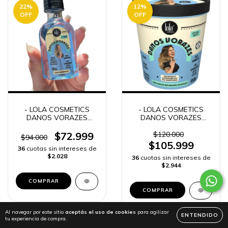
22
%
12
%
OFF
OFF
- LOLA COSMETICS
- LOLA COSMETICS
DANOS VORAZES
DANOS VORAZES
ÓLEO REPARADOR -
MASCARILLA -
$72.999
$120.000
$94.000
$105.999
36
cuotas sin intereses de
$2.028
36
cuotas sin intereses de
$2.944
COMPRAR
COMPRAR
Al navegar por este sitio
aceptás el uso de cookies
para agilizar
ENTENDIDO
tu experiencia de compra.