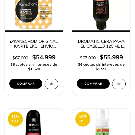
✔️KANECHOM ORIGINAL
DROMATIC CERA PARA
KARITÉ 1KG | ENVÍO
EL CABELLO 125 ML |
RÁPIDO
ENVÍO RÁPIDO
$54.999
$55.999
$67.000
$67.000
36
cuotas sin intereses de
36
cuotas sin intereses de
$1.528
$1.556
11
%
10
%
OFF
OFF