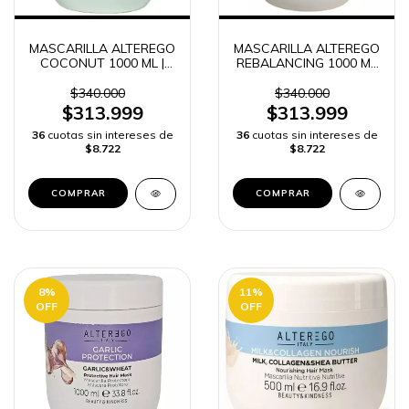
MASCARILLA ALTEREGO
MASCARILLA ALTEREGO
COCONUT 1000 ML |
REBALANCING 1000 ML
ENVÍO RÁPIDO
| ENVÍO RÁPIDO
COLOMBIA
$340.000
$340.000
$313.999
$313.999
36
cuotas sin intereses de
36
cuotas sin intereses de
$8.722
$8.722
8
%
11
%
OFF
OFF