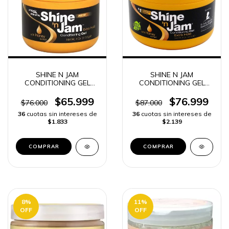
SHINE N JAM
SHINE N JAM
CONDITIONING GEL
CONDITIONING GEL
EXTRA HOLD -
EXTRA HOLD -
$65.999
$76.999
$76.000
$87.000
36
cuotas sin intereses de
36
cuotas sin intereses de
$1.833
$2.139
8
%
11
%
OFF
OFF