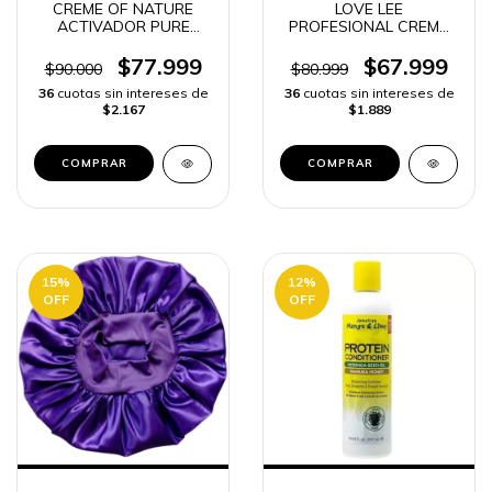
CREME OF NATURE
LOVE LEE
ACTIVADOR PURE
PROFESIONAL CREMA
HONEY 310 ml -
ALISADORA RELAXER
ORIGINAL
$77.999
$67.999
$90.000
$80.999
36
cuotas sin intereses de
36
cuotas sin intereses de
$2.167
$1.889
COMPRAR
15
%
12
%
OFF
OFF