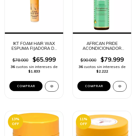
IKT FOAM HAIR WAX
AFRICAN PRIDE
ESPUMA FIJADORA DE
ACONDICIONADOR
CABELLO PROFESIONAL
FEEL IT FORMULA -
-
$65.999
$79.999
$78.000
$90.000
36
cuotas sin intereses de
36
cuotas sin intereses de
$1.833
$2.222
13
%
11
%
OFF
OFF