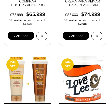
COMPRAR
CREMA PARA PEINAR
TEXTURIZADOR PRO
LEAVE IN AFRICAN
LINE ORIGINAL SUAVIZA
PRIDE 425g -
Y DESENREDA | ENVÍO
$65.999
$74.999
$75.999
$85.000
RÁPIDO.
36
cuotas sin intereses de
36
cuotas sin intereses de
$1.833
$2.083
13
%
16
%
OFF
OFF