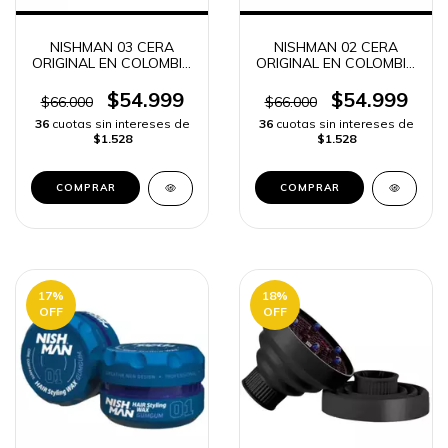
NISHMAN 03 CERA
NISHMAN 02 CERA
ORIGINAL EN COLOMBIA
ORIGINAL EN COLOMBIA
FIJACIÓN y LOOK
FIJACIÓN y LOOK
PROFESIONAL | ENVÍO
PROFESIONAL | ENVÍO
$54.999
$54.999
$66.000
$66.000
RÁPIDO
RÁPIDO
36
cuotas sin intereses de
36
cuotas sin intereses de
$1.528
$1.528
17
%
18
%
OFF
OFF