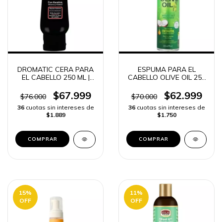
DROMATIC CERA PARA
ESPUMA PARA EL
EL CABELLO 250 ML |
CABELLO OLIVE OIL 258
ENVÍO RÁPIDO
ML -
$67.999
$62.999
$76.000
$70.000
36
cuotas sin intereses de
36
cuotas sin intereses de
$1.889
$1.750
15
%
11
%
OFF
OFF