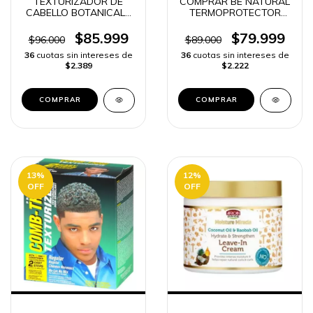
TEXTURIZADOR DE
COMPRAR BE NATURAL
CABELLO BOTANICALS
TERMOPROTECTOR
TEXTURIZER
ORIGINAL | ENVIO
RAPIDO
$85.999
$79.999
$96.000
$89.000
36
cuotas sin intereses de
36
cuotas sin intereses de
$2.389
$2.222
13
%
12
%
OFF
OFF