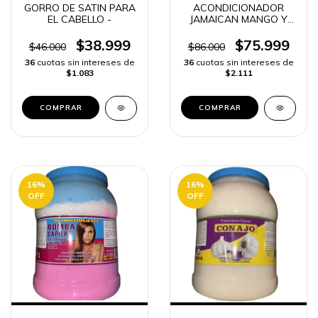
GORRO DE SATIN PARA
ACONDICIONADOR
EL CABELLO -
JAMAICAN MANGO Y
LIME
$38.999
$75.999
$46.000
$86.000
36
cuotas sin intereses de
36
cuotas sin intereses de
$1.083
$2.111
COMPRAR
16
%
16
%
OFF
OFF