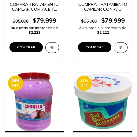
COMPRA TRATAMIENTO
COMPRA TRATAMIENTO
CAPILAR COM ACEITE
CAPILAR CON AJO
DE ARGAN 2500G |
2500G | ENVÍO RÁPIDO
ENVÍO RÁPIDO
$79.999
$79.999
$95.000
$95.000
36
cuotas sin intereses de
36
cuotas sin intereses de
$2.222
$2.222
16
%
16
%
OFF
OFF