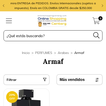
mira ENTREGA de PEDIDOS. Envíos Internacionales (sujetos a
impuesto). Envío en COLOMBIA GRATIS desde $250,000
0
Inicio
>
PERFUMES
>
Arabes
>
Armaf
Armaf
Filtrar
29
%
OFF