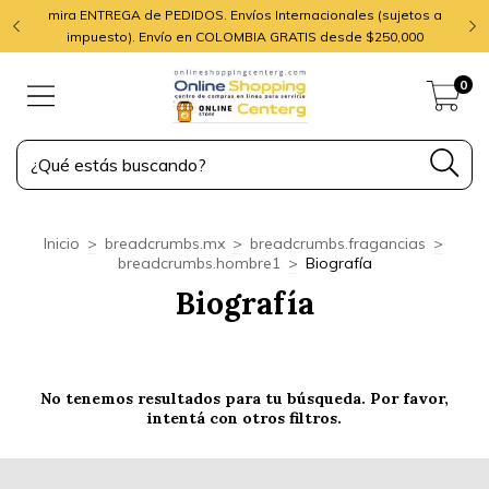
mira ENTREGA de PEDIDOS. Envíos Internacionales (sujetos a
impuesto). Envío en COLOMBIA GRATIS desde $250,000
0
Inicio
>
breadcrumbs.mx
>
breadcrumbs.fragancias
>
breadcrumbs.hombre1
>
Biografía
Biografía
No tenemos resultados para tu búsqueda. Por favor,
intentá con otros filtros.