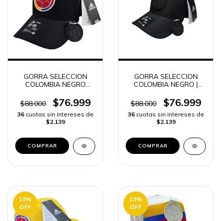
GORRA SELECCION
GORRA SELECCION
COLOMBIA NEGRO
COLOMBIA NEGRO |
LOGO ROJO | ENVIO
ENVIO RAPIDO
RAPIDO
$76.999
$76.999
$88.000
$88.000
36
cuotas sin intereses de
36
cuotas sin intereses de
$2.139
$2.139
13
%
13
%
OFF
OFF