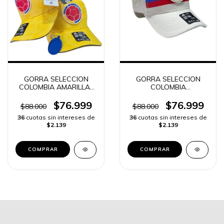
GORRA SELECCION
GORRA SELECCION
COLOMBIA AMARILLA |
COLOMBIA
ENVIO RAPIDO
CENTENARIO | ENVIO
RAPIDO
$76.999
$76.999
$88.000
$88.000
36
cuotas sin intereses de
36
cuotas sin intereses de
$2.139
$2.139