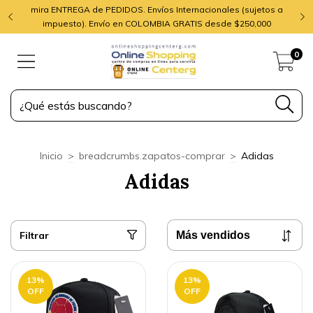
mira ENTREGA de PEDIDOS. Envíos Internacionales (sujetos a
impuesto). Envío en COLOMBIA GRATIS desde $250,000
0
Inicio
>
breadcrumbs.zapatos-comprar
>
Adidas
Adidas
Filtrar
13
%
13
%
OFF
OFF