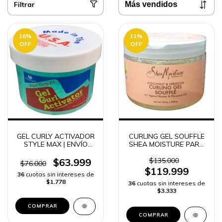
Filtrar
16
%
11
%
OFF
OFF
GEL CURLY ACTIVADOR
CURLING GEL SOUFFLE
STYLE MAX | ENVÍO
SHEA MOISTURE PARA
RÁPIDO
EL CABELLO -
$63.999
$135.000
$76.000
$119.999
36
cuotas sin intereses de
$1.778
36
cuotas sin intereses de
$3.333