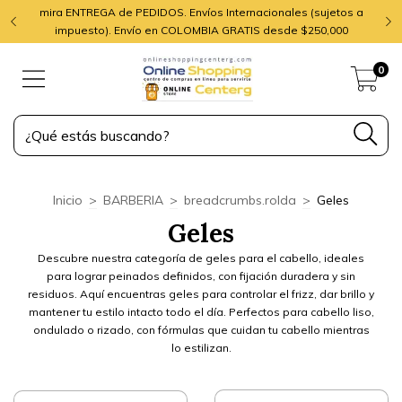
mira ENTREGA de PEDIDOS. Envíos Internacionales (sujetos a
impuesto). Envío en COLOMBIA GRATIS desde $250,000
0
Inicio
>
BARBERIA
>
breadcrumbs.rolda
>
Geles
Geles
Descubre nuestra categoría de geles para el cabello, ideales
para lograr peinados definidos, con fijación duradera y sin
residuos. Aquí encuentras geles para controlar el frizz, dar brillo y
mantener tu estilo intacto todo el día. Perfectos para cabello liso,
ondulado o rizado, con fórmulas que cuidan tu cabello mientras
lo estilizan.