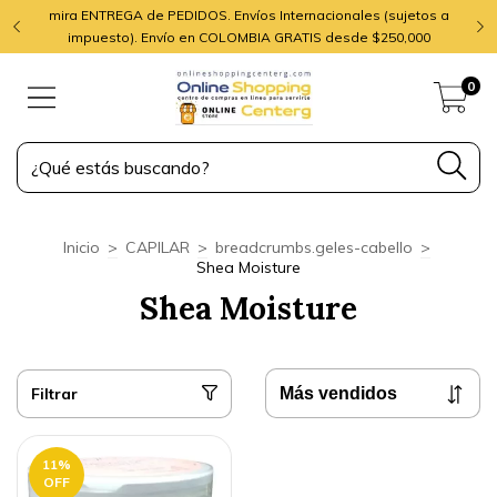
mira ENTREGA de PEDIDOS. Envíos Internacionales (sujetos a
impuesto). Envío en COLOMBIA GRATIS desde $250,000
0
Inicio
>
CAPILAR
>
breadcrumbs.geles-cabello
>
Shea Moisture
Shea Moisture
Filtrar
11
%
OFF