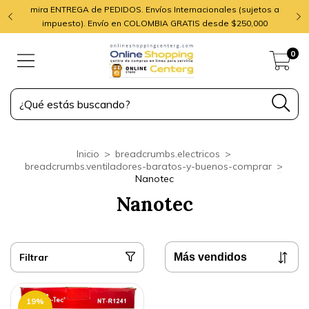
mira ENTREGA de PEDIDOS. Envíos Internacionales (sujetos a
impuesto). Envío en COLOMBIA GRATIS desde $250,000
0
Inicio
>
breadcrumbs.electricos
>
breadcrumbs.ventiladores-baratos-y-buenos-comprar
>
Nanotec
Nanotec
Filtrar
19
%