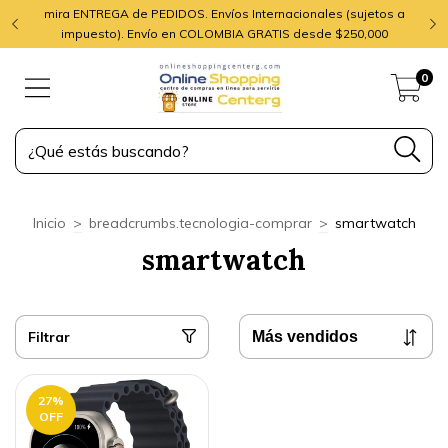
mira ENTREGA de PEDIDOS. Envíos Internacionales (sujetos a
impuesto). Envío en COLOMBIA GRATIS desde $250,000
0
Inicio
>
breadcrumbs.tecnologia-comprar
>
smartwatch
smartwatch
Filtrar
27
%
OFF