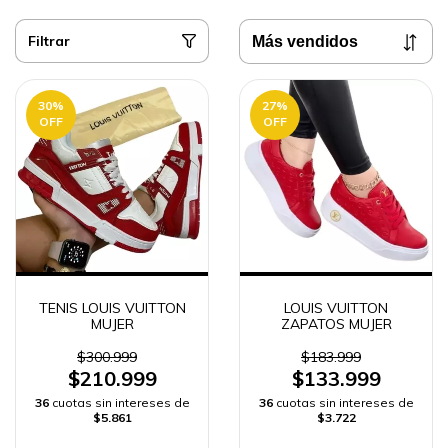
Filtrar
30
%
27
%
OFF
OFF
TENIS LOUIS VUITTON
LOUIS VUITTON
MUJER
ZAPATOS MUJER
$300.999
$183.999
$210.999
$133.999
36
cuotas sin intereses de
36
cuotas sin intereses de
$5.861
$3.722