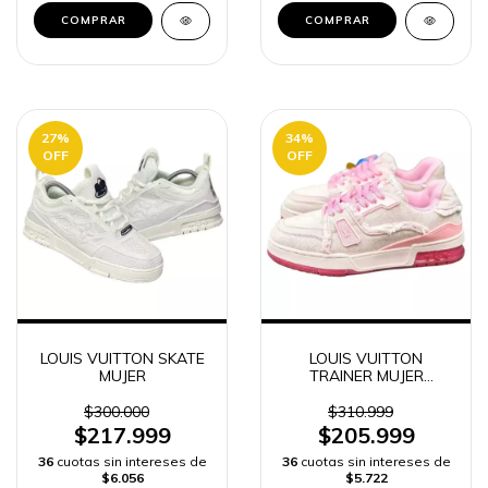
COMPRAR
COMPRAR
27
%
34
%
OFF
OFF
LOUIS VUITTON SKATE
LOUIS VUITTON
MUJER
TRAINER MUJER
ZAPATILLAS
$300.000
$310.999
$217.999
$205.999
36
cuotas sin intereses de
36
cuotas sin intereses de
$6.056
$5.722