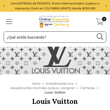
mira ENTREGA de PEDIDOS. Envíos Internacionales (sujetos a
impuesto). Envío en COLOMBIA GRATIS desde $250,000
0
Inicio
>
breadcrumbs.mx
>
breadcrumbs.morrales-bolsos-comprar
>
Carteras
>
Louis Vuitton
Louis Vuitton