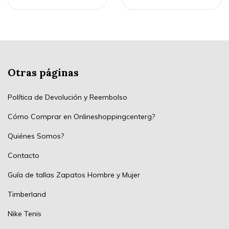
Otras páginas
Política de Devolución y Reembolso
Cómo Comprar en Onlineshoppingcenterg?
Quiénes Somos?
Contacto
Guía de tallas Zapatos Hombre y Mujer
Timberland
Nike Tenis