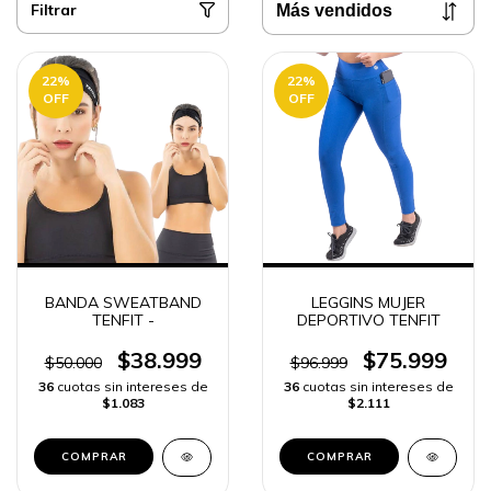
Filtrar
22
%
22
%
OFF
OFF
BANDA SWEATBAND
LEGGINS MUJER
TENFIT -
DEPORTIVO TENFIT
$38.999
$75.999
$50.000
$96.999
36
cuotas sin intereses de
36
cuotas sin intereses de
$1.083
$2.111
COMPRAR