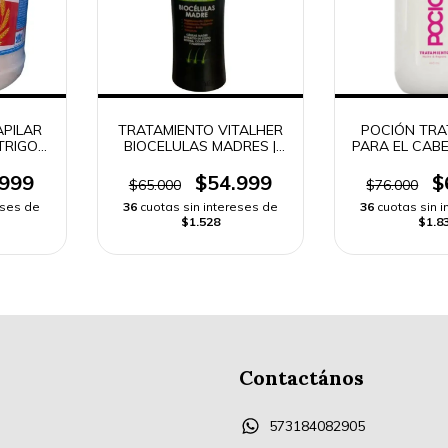
APILAR
TRATAMIENTO VITALHER
POCIÓN TRA
TRIGO |
BIOCELULAS MADRES |
PARA EL CABE
DO
ENVÍO RÁPIDO
-
.999
$54.999
$
$65.000
$76.000
eses de
36
cuotas sin intereses de
36
cuotas sin 
$1.528
$1.8
Contactános
573184082905