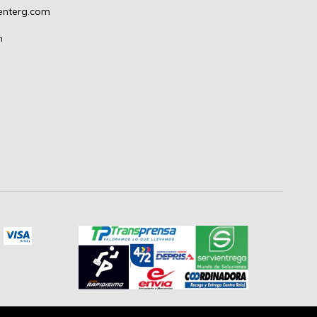
enterg.com
m