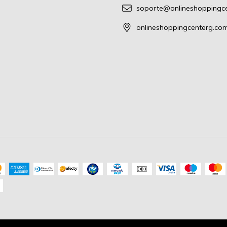
soporte@onlineshoppingc
onlineshoppingcenterg.co