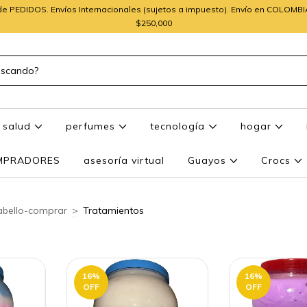
e PEDIDOS. Envíos Internacionales (sujetos a impuesto). Envío en COLOMB
$250,000
salud
perfumes
tecnología
hogar
OMPRADORES
asesoría virtual
Guayos
Crocs
abello-comprar
>
Tratamientos
16
%
16
%
OFF
OFF