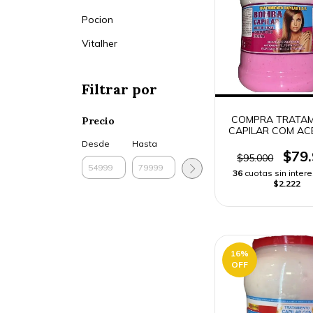
Pocion
Vitalher
Filtrar por
COMPRA TRATAM
Precio
CAPILAR COM ACE
ARGAN 2500G | 
Desde
Hasta
RÁPIDO
$79
$95.000
36
cuotas sin inter
$2.222
16
%
OFF