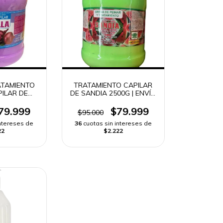
TAMIENTO
TRATAMIENTO CAPILAR
ILAR DE
DE SANDIA 2500G | ENVÍO
0G | ENVÍO
RÁPIDO
DO
79.999
$79.999
$95.000
intereses de
36
cuotas sin intereses de
22
$2.222