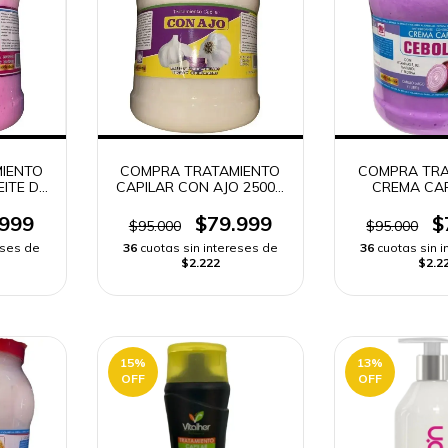
IENTO
COMPRA TRATAMIENTO
COMPRA TRA
ITE DE
CAPILAR CON AJO 2500G
CREMA CAP
ENVÍO
| ENVÍO RÁPIDO
CEBOLLA 250
RÁPI
.999
$79.999
$
$95.000
$95.000
eses de
36
cuotas sin intereses de
36
cuotas sin 
$2.222
$2.2
15
%
13
%
OFF
OFF