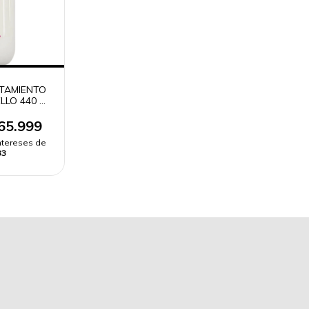
TAMIENTO
LLO 440 ML
65.999
intereses de
33