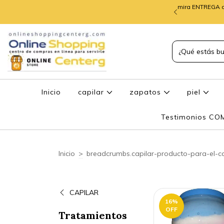
mira ENTREGA d
TREGA de PEDIDOS
Inicio
capilar
zapatos
piel
Testimonios C
Inicio
>
breadcrumbs.capilar-producto-para-el-c
CAPILAR
16
%
OFF
Tratamientos