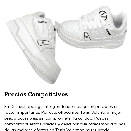
Precios Competitivos
En Onlineshoppingcenterg, entendemos que el precio es un
factor importante. Por eso, ofrecemos Tenis Valentino mujer
precio accesibles, sin comprometer la calidad. Puedes
comparar nuestros precios y descubrir que ofrecemos algunas
de las mejores ofertas en Tenis Valentino mujer precio