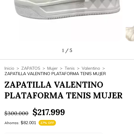
1
/
5
Inicio
>
ZAPATOS
>
Mujer
>
Tenis
>
Valentino
>
ZAPATILLA VALENTINO PLATAFORMA TENIS MUJER
ZAPATILLA VALENTINO
PLATAFORMA TENIS MUJER
$217.999
$300.000
$82.001
Ahorras:
27
% OFF