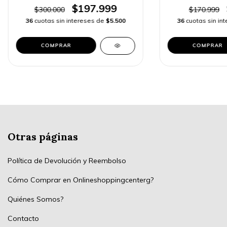
$197.999
$300.000
$170.999
36
cuotas sin intereses de
$5.500
36
cuotas sin in
COMPRAR
COMPRAR
Otras páginas
Política de Devolución y Reembolso
Cómo Comprar en Onlineshoppingcenterg?
Quiénes Somos?
Contacto