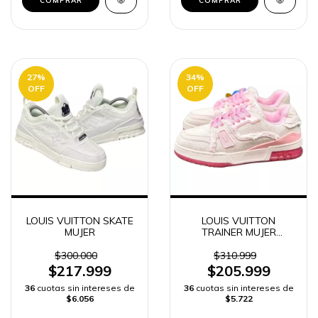
COMPRAR
COMPRAR
27
%
34
%
OFF
OFF
LOUIS VUITTON SKATE
LOUIS VUITTON
MUJER
TRAINER MUJER
ZAPATILLAS
$300.000
$310.999
$217.999
$205.999
36
cuotas sin intereses de
36
cuotas sin intereses de
$6.056
$5.722