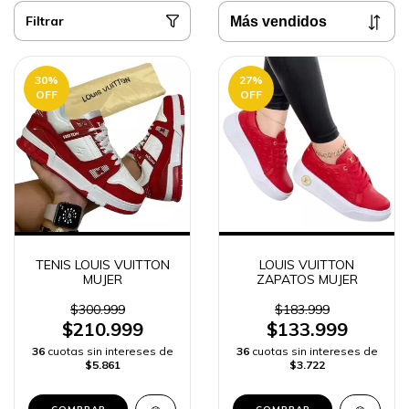
Filtrar
30
%
27
%
OFF
OFF
TENIS LOUIS VUITTON
LOUIS VUITTON
MUJER
ZAPATOS MUJER
$300.999
$183.999
$210.999
$133.999
36
cuotas sin intereses de
36
cuotas sin intereses de
$5.861
$3.722