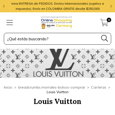
mira ENTREGA de PEDIDOS. Envíos Internacionales (sujetos a
impuesto). Envío en COLOMBIA GRATIS desde $250,000
0
Inicio
>
breadcrumbs.morrales-bolsos-comprar
>
Carteras
>
Louis Vuitton
Louis Vuitton